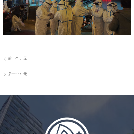
前一个：
无
ꄴ
后一个：
无
ꄲ