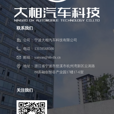
联系我们
公司：
宁波大相汽车科技有限公司
电话：
13159568500
邮箱：
yanyan@nb-dx.cn
地址：
浙江省宁波市慈溪市杭州湾新区云涛路
80弄融创智谷产业园17楼17-6室
关注我们