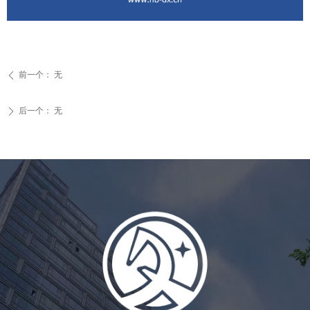
前一个：
无
ꄴ
后一个：
无
ꄲ